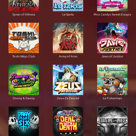
Spear of Athena
Le Santa
Miss Candys Sweet Escape
Toshi Ways Club
Army of Ares
Jaws of Justice
Donny & Danny
Zeus Ze Zecond
Le Fisherman