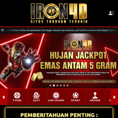
erbagai macam permainan judi online,menerima deposit pulsa via Telkomsel dan XL serta ewallet 
TOGEL
SLOT
LIVE CASINO
SPORT
ARCADE
SABU
PEMBERITAHUAN PENTING :