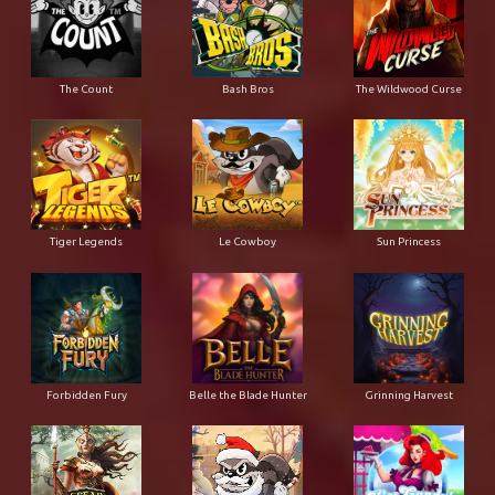
The Count
Bash Bros
The Wildwood Curse
Tiger Legends
Le Cowboy
Sun Princess
Forbidden Fury
Belle the Blade Hunter
Grinning Harvest