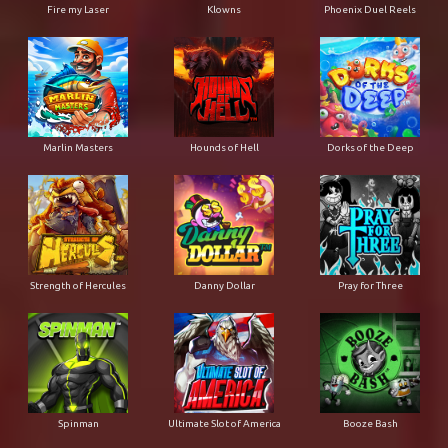
Fire my Laser
Klowns
Phoenix Duel Reels
Marlin Masters
Hounds of Hell
Dorks of the Deep
Strength of Hercules
Danny Dollar
Pray for Three
Ultimate Slot of America
Booze Bash
Spinman