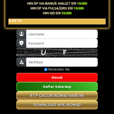
MIN DP VIA BANK/E-WALLET IDR
10.000
MIN DP VIA PULSA/QRIS IDR
10.000
MIN WD IDR
50.000
DEPOSIT MENGGUNAKAN QRI
Remember Me
Masuk
Daftar Sekarang
RTP GACOR IRON4D HARI INI
DOWNLOAD APK IRON4D