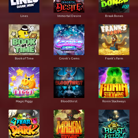
Lines
Immortal Desire
Break Bones
Book of Time
Gronk's Gems
Frank's Farm
Magic Piggy
Bloodthirst
Ronin Stackways