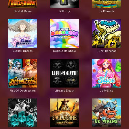
Duel at Dawn
RIP City
Le Pharaoh
Cloud Princess
Double Rainbow
FRKN Bananas
Fist Of Destruction
Life and Death
Jelly Slice