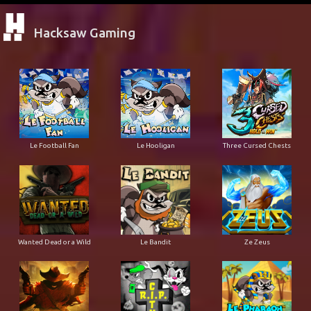
Hacksaw Gaming
Le Football Fan
Le Hooligan
Three Cursed Chests
Wanted Dead or a Wild
Le Bandit
Ze Zeus