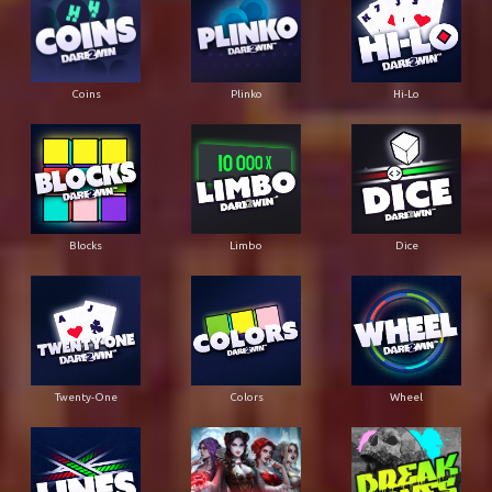
Coins
Plinko
Hi-Lo
Blocks
Limbo
Dice
Twenty-One
Colors
Wheel