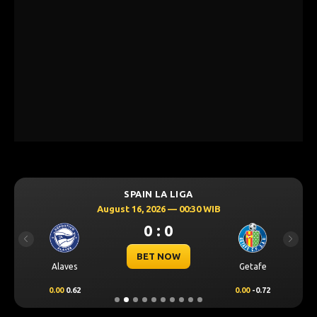
SPAIN LA LIGA
August 16, 2026 — 00:30 WIB
0 : 0
Previous
Next
BET NOW
Alaves
Getafe
0.00
0.62
0.00
-0.72