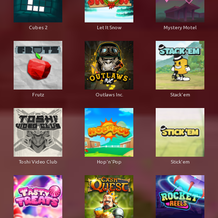
Cubes 2
Let It Snow
Mystery Motel
Frutz
Outlaws Inc.
Stack'em
Toshi Video Club
Hop'n'Pop
Stick'em