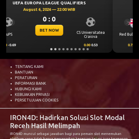
UEFA EUROPA LEAGUE QUALIFIERS
August 7, 2026 — 00:00 WIB
0 : 0
Previous
Next
BET NOW
Red Bull Salzburg
Pafos FC
0.75
0.63
-0.75
-0.79
TENTANG KAMI
BANTUAN
PERATURAN
INFORMASI BANK
HUBUNGI KAMI
KEBIJAKAN PRIVASI
PERSETUJUAN COOKIES
IRON4D: Hadirkan Solusi Slot Modal
Receh Hasil Melimpah
IRON4D muncul sebagai jawaban bagi para pemain
slot
menemukan
platform yang tidak hanya menawarkan keseruan tetapi juga keamanan