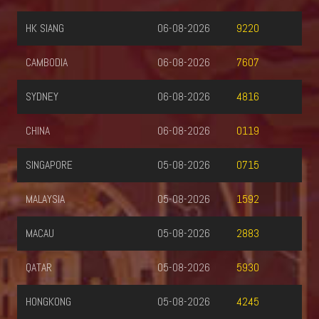
HK SIANG
06-08-2026
9220
CAMBODIA
06-08-2026
7607
SYDNEY
06-08-2026
4816
CHINA
06-08-2026
0119
SINGAPORE
05-08-2026
0715
MALAYSIA
05-08-2026
1592
MACAU
05-08-2026
2883
QATAR
05-08-2026
5930
HONGKONG
05-08-2026
4245