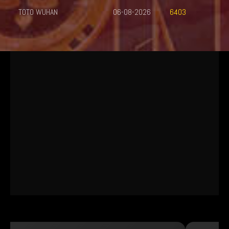
TOTO WUHAN
06-08-2026
6403