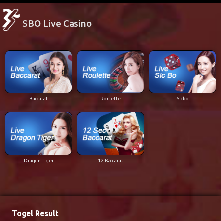
SBO Live Casino
Baccarat
Roulette
Sicbo
Dragon Tiger
12 Baccarat
Togel Result