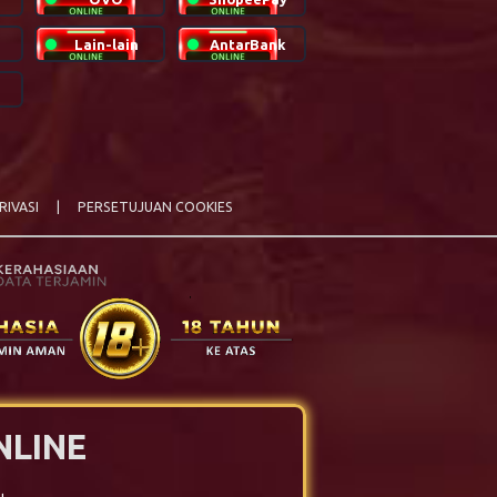
Lain-lain
AntarBank
RIVASI
|
PERSETUJUAN COOKIES
NLINE