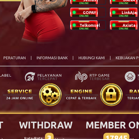
GOPAY
LinkAja
Telkomsel
Axiata
PERATURAN
|
INFORMASI BANK
|
HUBUNGI KAMI
|
KEBIJAKAN P
T
WITHDRAW
MEMBER O
3
17845
Rata-Rata