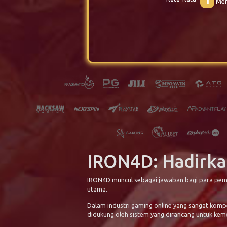
Men
IRON4D: Hadirkan
IRON4D muncul sebagai jawaban bagi para pe
utama.
Dalam industri gaming online yang sangat kompe
didukung oleh sistem yang dirancang untuk ke