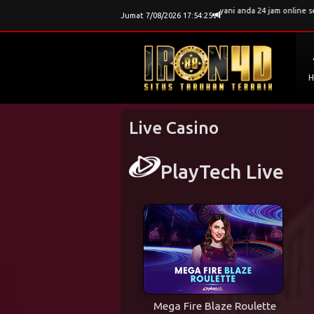
IRON4D melayani anda 24 jam online serta menyediakan
Jumat 7/08/2026 17:54:27
Live Casino
PlayTech Live
Mega Fire Blaze Roulette