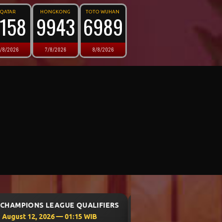
QATAR
HONGKONG
TOTO WUHAN
158
9943
6989
/8/2026
7/8/2026
8/8/2026
FOOTBALL F24 INTERNATIONAL
FRIENDLY