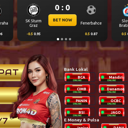
1 : 1
BET NOW
Saint-
e-Atletico
e-Napoli
oise
Madrid
e-G
1.00
0.25
0.56
-0.25
-0.80
-0.
Bank Lokal
BCA
Mandiri
CIMB
Danamon
PANIN
OCBC
BSI
JAGO
E Money & Pulsa
Jenius
DANA