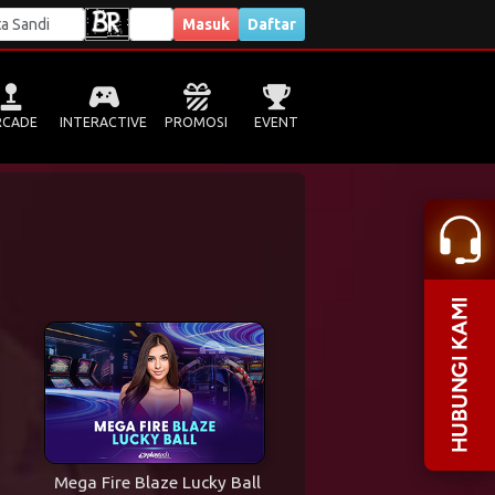
XL serta ewallet seperti DANA,GOPAY,OVO,LINKAJA,SHOPEPAY
IRON4D me
Masuk
Daftar
RCADE
INTERACTIVE
PROMOSI
EVENT
Mega Fire Blaze Lucky Ball