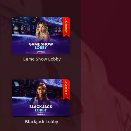
Game Show Lobby
Blackjack Lobby