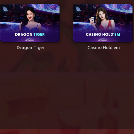
Dragon Tiger
Casino Hold'em