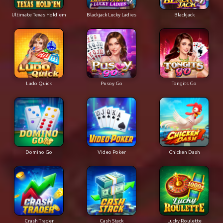
Ultimate Texas Hold'em
Blackjack Lucky Ladies
Blackjack
Ludo Quick
Pusoy Go
Tongits Go
Domino Go
Video Poker
Chicken Dash
Crash Trader
Cash Stack
Lucky Roulette