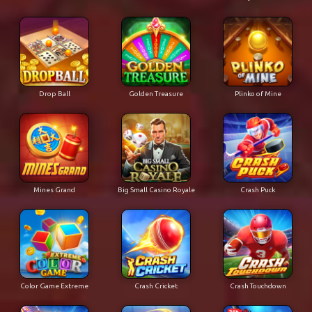
Drop Ball
Golden Treasure
Plinko of Mine
Mines Grand
Big Small Casino Royale
Crash Puck
Color Game Extreme
Crash Cricket
Crash Touchdown