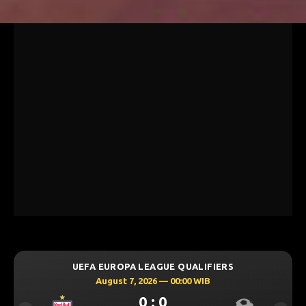
UEFA EUROPA LEAGUE QUALIFIERS
August 7, 2026 — 00:00 WIB
0 : 0