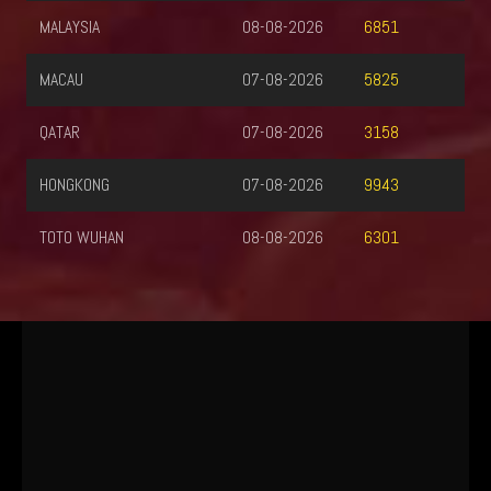
MALAYSIA
08-08-2026
6851
MACAU
07-08-2026
5825
QATAR
07-08-2026
3158
HONGKONG
07-08-2026
9943
TOTO WUHAN
08-08-2026
6301