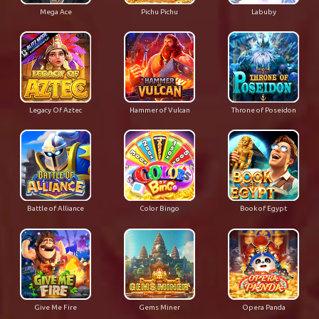
Mega Ace
Pichu Pichu
Labuby
Legacy Of Aztec
Hammer of Vulcan
Throne of Poseidon
Battle of Alliance
Color Bingo
Book of Egypt
Give Me Fire
Gems Miner
Opera Panda