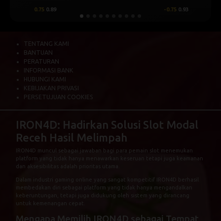
0.75
0.93
0.25
0.95
-0.25
0.95
TENTANG KAMI
BANTUAN
PERATURAN
INFORMASI BANK
HUBUNGI KAMI
KEBIJAKAN PRIVASI
PERSETUJUAN COOKIES
IRON4D: Hadirkan Solusi Slot Modal
Receh Hasil Melimpah
IRON4D muncul sebagai jawaban bagi para pemain
slot
menemukan
platform yang tidak hanya menawarkan keseruan tetapi juga keamanan
dan aksesibilitas adalah prioritas utama.
Dalam industri gaming online yang sangat kompetitif
IRON4D
berhasil
membedakan diri sebagai platform yang tidak hanya mengandalkan
keberuntungan, tetapi juga didukung oleh sistem yang dirancang
untuk kemenangan cepat.
Mengapa Memilih IRON4D sebagai Tempat