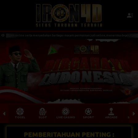
 jam online serta menyediakan berbagai macam permainan judi online,menerima deposit pulsa via 
TOGEL
SLOT
LIVE CASINO
SPORT
ARCADE
SABU
PEMBERITAHUAN PENTING :